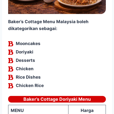
Baker’s Cottage Menu Malaysia boleh
dikategorikan sebagai:
Mooncakes
Doriyaki
Desserts
Chicken
Rice Dishes
Chicken Rice
Baker’s Cottage Doriyaki Menu
MENU
Harga