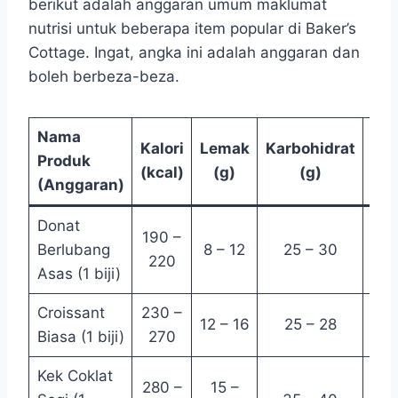
berikut adalah anggaran umum maklumat
nutrisi untuk beberapa item popular di Baker’s
Cottage. Ingat, angka ini adalah anggaran dan
boleh berbeza-beza.
Nama
Kalori
Lemak
Karbohidrat
Gul
Produk
(kcal)
(g)
(g)
(g
(Anggaran)
Donat
190 –
10 
Berlubang
8 – 12
25 – 30
220
15
Asas (1 biji)
Croissant
230 –
4 
12 – 16
25 – 28
Biasa (1 biji)
270
6
Kek Coklat
280 –
15 –
25 