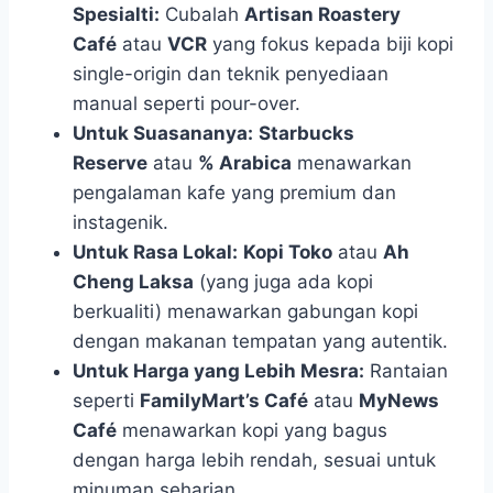
Spesialti:
Cubalah
Artisan Roastery
Café
atau
VCR
yang fokus kepada biji kopi
single-origin dan teknik penyediaan
manual seperti pour-over.
Untuk Suasananya:
Starbucks
Reserve
atau
% Arabica
menawarkan
pengalaman kafe yang premium dan
instagenik.
Untuk Rasa Lokal:
Kopi Toko
atau
Ah
Cheng Laksa
(yang juga ada kopi
berkualiti) menawarkan gabungan kopi
dengan makanan tempatan yang autentik.
Untuk Harga yang Lebih Mesra:
Rantaian
seperti
FamilyMart’s Café
atau
MyNews
Café
menawarkan kopi yang bagus
dengan harga lebih rendah, sesuai untuk
minuman seharian.