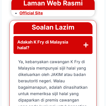
Laman Web Rasmi
Official Site
Soalan Lazim
Adakah K Fry di Malaysia
halal?
Ya, kebanyakan cawangan K Fry di
Malaysia mempunyai sijil halal yang
dikeluarkan oleh JAKIM atau badan
berautoriti negeri. Walau
bagaimanapun, adalah dinasihatkan
untuk memeriksa sijil halal yang
dipaparkan di premis cawangan