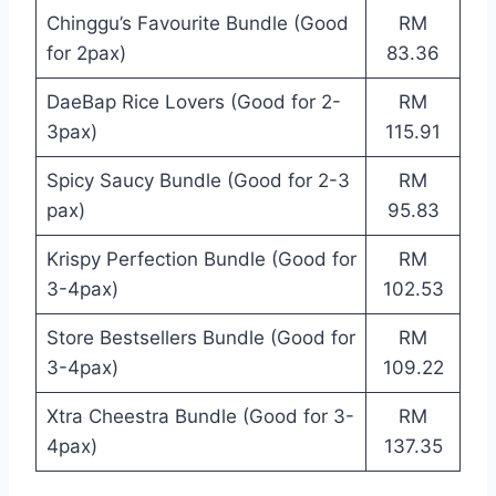
Chinggu’s Favourite Bundle (Good
RM
for 2pax)
83.36
DaeBap Rice Lovers (Good for 2-
RM
3pax)
115.91
Spicy Saucy Bundle (Good for 2-3
RM
pax)
95.83
Krispy Perfection Bundle (Good for
RM
3-4pax)
102.53
Store Bestsellers Bundle (Good for
RM
3-4pax)
109.22
Xtra Cheestra Bundle (Good for 3-
RM
4pax)
137.35