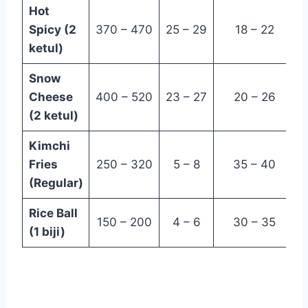
Hot
Spicy (2
370 – 470
25 – 29
18 – 22
ketul)
Snow
Cheese
400 – 520
23 – 27
20 – 26
(2 ketul)
Kimchi
Fries
250 – 320
5 – 8
35 – 40
1
(Regular)
Rice Ball
150 – 200
4 – 6
30 – 35
(1 biji)