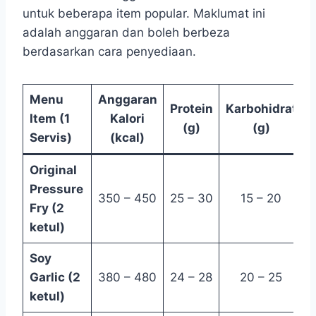
untuk beberapa item popular. Maklumat ini
adalah anggaran dan boleh berbeza
berdasarkan cara penyediaan.
Menu
Anggaran
Protein
Karbohidrat
Item (1
Kalori
(g)
(g)
Servis)
(kcal)
Original
Pressure
350 – 450
25 – 30
15 – 20
Fry (2
ketul)
Soy
Garlic (2
380 – 480
24 – 28
20 – 25
ketul)