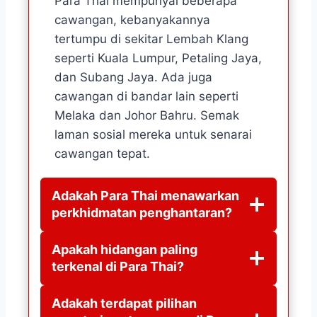
Para Thai mempunyai beberapa
cawangan, kebanyakannya
tertumpu di sekitar Lembah Klang
seperti Kuala Lumpur, Petaling Jaya,
dan Subang Jaya. Ada juga
cawangan di bandar lain seperti
Melaka dan Johor Bahru. Semak
laman sosial mereka untuk senarai
cawangan tepat.
Adakah Para Thai menawarkan
perkhidmatan penghantaran?
Apakah hidangan paling
terkenal di Para Thai?
Adakah terdapat pilihan