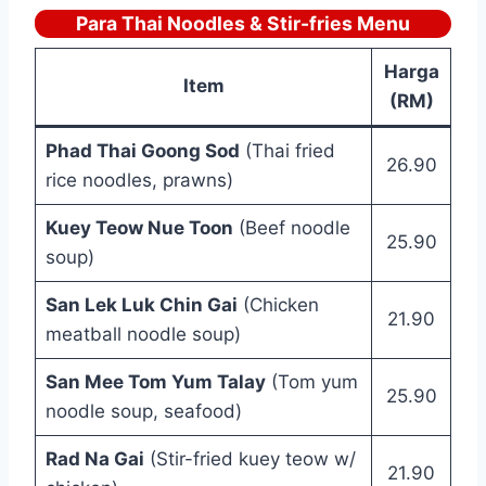
Para Thai Noodles & Stir-fries Menu
Harga
Item
(RM)
Phad Thai Goong Sod
(Thai fried
26.90
rice noodles, prawns)
Kuey Teow Nue Toon
(Beef noodle
25.90
soup)
San Lek Luk Chin Gai
(Chicken
21.90
meatball noodle soup)
San Mee Tom Yum Talay
(Tom yum
25.90
noodle soup, seafood)
Rad Na Gai
(Stir-fried kuey teow w/
21.90