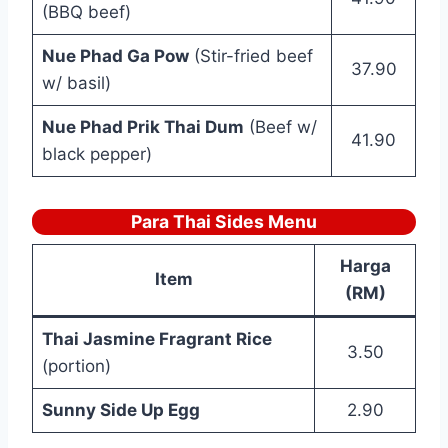
(BBQ beef)
Nue Phad Ga Pow
(Stir-fried beef
37.90
w/ basil)
Nue Phad Prik Thai Dum
(Beef w/
41.90
black pepper)
Para Thai Sides Menu
Harga
Item
(RM)
Thai Jasmine Fragrant Rice
3.50
(portion)
Sunny Side Up Egg
2.90