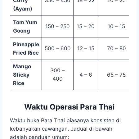
Curry
350 – 450
18 – 22
20 – 25
(Ayam)
Tom Yum
150 – 250
15 – 20
10 – 15
Goong
Pineapple
500 – 600
12 – 15
70 – 80
Fried Rice
Mango
300 –
Sticky
4 – 6
65 – 75
400
Rice
Waktu Operasi Para Thai
Waktu buka Para Thai biasanya konsisten di
kebanyakan cawangan. Jadual di bawah
adalah panduan umum: