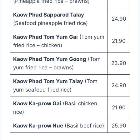
(Pineapple fried rice – prawns)
Kaow Phad Sapparod Talay
24.90
(Seafood pineapple fried rice)
Kaow Phad Tom Yum Gai
(Tom yum
21.90
fried rice – chicken)
Kaow Phad Tom Yum Goong
(Tom
23.90
yum fried rice – prawns)
Kaow Phad Tom Yum Talay
(Tom
24.90
yum seafood fried rice)
Kaow Ka-prow Gai
(Basil chicken
21.90
rice)
Kaow Ka-prow Nue
(Basil beef rice)
25.90