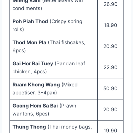
Mieng Kam
(Betel leaves with
26.90
condiments)
Poh Piah Thod
(Crispy spring
18.90
rolls)
Thod Mon Pla
(Thai fishcakes,
20.90
6pcs)
Gai Hor Bai Tuey
(Pandan leaf
22.90
chicken, 4pcs)
Ruam Khong Wang
(Mixed
50.90
appetiser, 3–4pax)
Goong Hom Sa Bai
(Prawn
20.90
wantons, 6pcs)
Thung Thong
(Thai money bags,
19.90