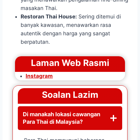
masakan Thai.
Restoran Thai House:
Sering ditemui di
banyak kawasan, menawarkan rasa
autentik dengan harga yang sangat
berpatutan.
Laman Web Rasmi
Instagram
Soalan Lazim
Di manakah lokasi cawangan
Para Thai di Malaysia?