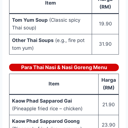
Item
(RM)
Tom Yum Soup
(Classic spicy
19.90
Thai soup)
Other Thai Soups
(e.g., fire pot
31.90
tom yum)
Para Thai Nasi & Nasi Goreng Menu
Harga
Item
(RM)
Kaow Phad Sapparod Gai
21.90
(Pineapple fried rice – chicken)
Kaow Phad Sapparod Goong
23.90