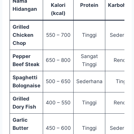
Nama
Kalori
Protein
Karbohidr
Hidangan
(kcal)
Grilled
Chicken
550 – 700
Tinggi
Sederhan
Chop
Pepper
Sangat
650 – 800
Rendah
Beef Steak
Tinggi
Spaghetti
500 – 650
Sederhana
Tinggi
Bolognaise
Grilled
400 – 550
Tinggi
Rendah
Dory Fish
Garlic
Butter
450 – 600
Tinggi
Sederhan