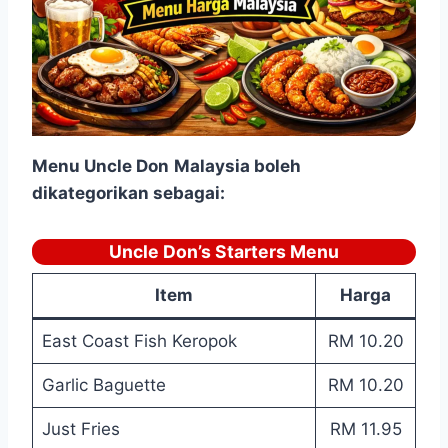
Menu
Uncle Don
Malaysia boleh
dikategorikan sebagai:
Uncle Don’s Starters Menu
Item
Harga
East Coast Fish Keropok
RM 10.20
Garlic Baguette
RM 10.20
Just Fries
RM 11.95