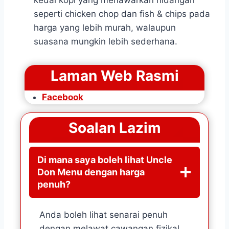
kedai kopi yang menawarkan hidangan
seperti chicken chop dan fish & chips pada
harga yang lebih murah, walaupun
suasana mungkin lebih sederhana.
Laman Web Rasmi
Facebook
Soalan Lazim
Di mana saya boleh lihat Uncle
Don Menu dengan harga
penuh?
Anda boleh lihat senarai penuh
dengan melawat cawangan fizikal