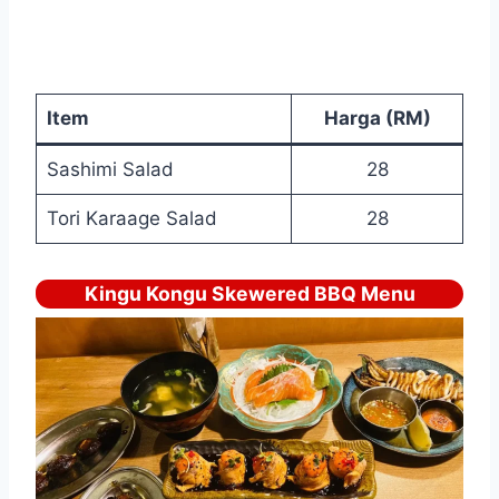
Item
Harga (RM)
Sashimi Salad
28
Tori Karaage Salad
28
Kingu Kongu Skewered BBQ Menu