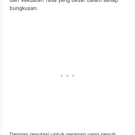
dan ‘kekuatan’ rasa yang besar dalam setiap
bungkusan.
Dengan reputasi untuk perapan yang penuh