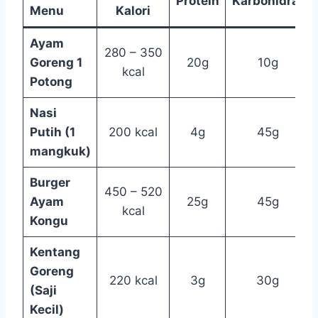
Protein
Karbohidrat
Menu
Kalori
Ayam
280 – 350
Goreng 1
20g
10g
kcal
Potong
Nasi
Putih (1
200 kcal
4g
45g
mangkuk)
Burger
450 – 520
Ayam
25g
45g
kcal
Kongu
Kentang
Goreng
220 kcal
3g
30g
(Saji
Kecil)