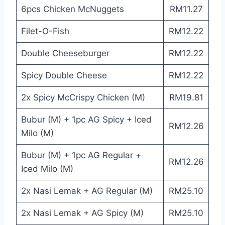
6pcs Chicken McNuggets
RM11.27
Filet-O-Fish
RM12.22
Double Cheeseburger
RM12.22
Spicy Double Cheese
RM12.22
2x Spicy McCrispy Chicken (M)
RM19.81
Bubur (M) + 1pc AG Spicy + Iced
RM12.26
Milo (M)
Bubur (M) + 1pc AG Regular +
RM12.26
Iced Milo (M)
2x Nasi Lemak + AG Regular (M)
RM25.10
2x Nasi Lemak + AG Spicy (M)
RM25.10