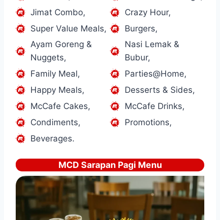
Jimat Combo,
Crazy Hour,
Super Value Meals,
Burgers,
Ayam Goreng &
Nasi Lemak &
Nuggets,
Bubur,
Family Meal,
Parties@Home,
Happy Meals,
Desserts & Sides,
McCafe Cakes,
McCafe Drinks,
Condiments,
Promotions,
Beverages.
MCD Sarapan Pagi Menu