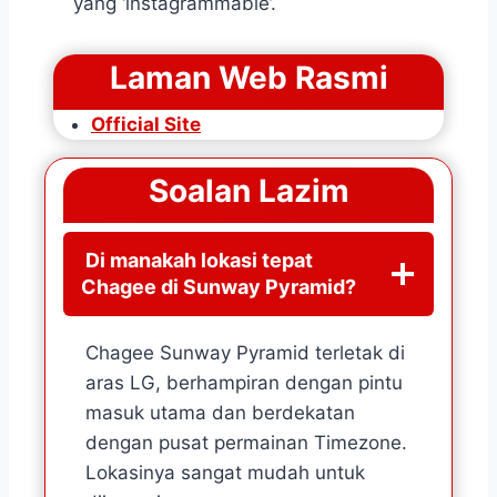
yang ‘instagrammable’.
Laman Web Rasmi
Official Site
Soalan Lazim
Di manakah lokasi tepat
Chagee di Sunway Pyramid?
Chagee Sunway Pyramid terletak di
aras LG, berhampiran dengan pintu
masuk utama dan berdekatan
dengan pusat permainan Timezone.
Lokasinya sangat mudah untuk