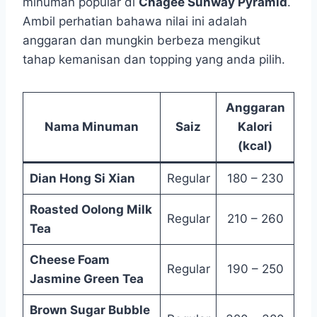
minuman popular di
Chagee Sunway Pyramid
.
Ambil perhatian bahawa nilai ini adalah
anggaran dan mungkin berbeza mengikut
tahap kemanisan dan topping yang anda pilih.
Anggaran
Nama Minuman
Saiz
Kalori
(kcal)
Dian Hong Si Xian
Regular
180 – 230
Roasted Oolong Milk
Regular
210 – 260
Tea
Cheese Foam
Regular
190 – 250
Jasmine Green Tea
Brown Sugar Bubble