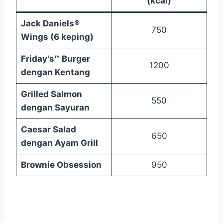
(kcal)
Jack Daniels®
750
Wings (6 keping)
Friday’s™ Burger
1200
dengan Kentang
Grilled Salmon
550
dengan Sayuran
Caesar Salad
650
dengan Ayam Grill
Brownie Obsession
950