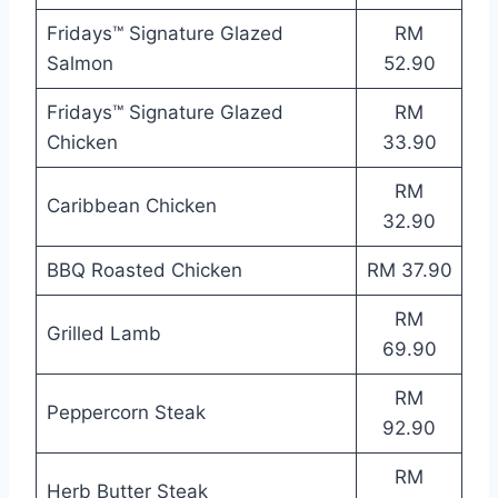
Fridays™ Signature Glazed
RM
Salmon
52.90
Fridays™ Signature Glazed
RM
Chicken
33.90
RM
Caribbean Chicken
32.90
BBQ Roasted Chicken
RM 37.90
RM
Grilled Lamb
69.90
RM
Peppercorn Steak
92.90
RM
Herb Butter Steak