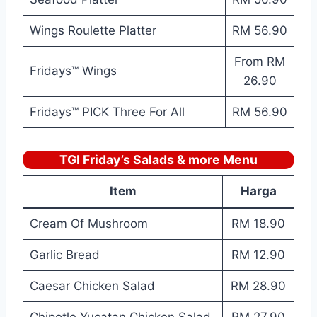
Wings Roulette Platter
RM 56.90
From RM
Fridays™ Wings
26.90
Fridays™ PICK Three For All
RM 56.90
TGI Friday’s Salads & more Menu
Item
Harga
Cream Of Mushroom
RM 18.90
Garlic Bread
RM 12.90
Caesar Chicken Salad
RM 28.90
Chipotle Yucatan Chicken Salad
RM 27.90