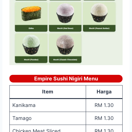
Empire Sushi Nigiri Menu
Item
Harga
Kanikama
RM 1.30
Tamago
RM 1.30
Chicken Meat Sliced
RM 1.30